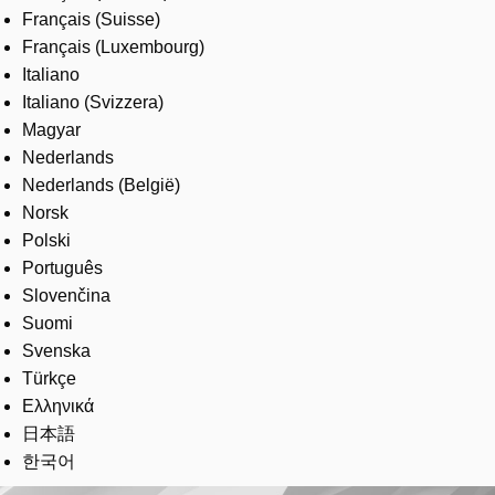
Français (Suisse)
Français (Luxembourg)
Italiano
Italiano (Svizzera)
Magyar
Nederlands
Nederlands (België)
Norsk
Polski
Português
Slovenčina
Suomi
Svenska
Türkçe
Ελληνικά
日本語
한국어