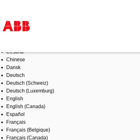
Select Language
Products & Solutions
Čeština
Industries
Chinese
Services
Dansk
About us
Deutsch
Where to buy
Deutsch (Schweiz)
Contact us
Deutsch (Luxemburg)
Careers
English
English (Canada)
Español
Français
Français (Belgique)
Français (Canada)