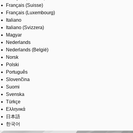
Français (Suisse)
Français (Luxembourg)
Italiano
Italiano (Svizzera)
Magyar
Nederlands
Nederlands (België)
Norsk
Polski
Português
Slovenčina
Suomi
Svenska
Türkçe
Ελληνικά
日本語
한국어