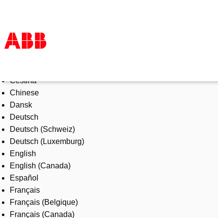
Select Language
Products & Solutions
Čeština
Industries
Chinese
Services
Dansk
About us
Deutsch
Where to buy
Deutsch (Schweiz)
Contact us
Deutsch (Luxemburg)
Careers
English
English (Canada)
Español
Français
Français (Belgique)
Français (Canada)