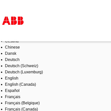
Select Language
Products & Solutions
Čeština
Industries
Chinese
Services
Dansk
About us
Deutsch
Where to buy
Deutsch (Schweiz)
Contact us
Deutsch (Luxemburg)
Careers
English
English (Canada)
Español
Français
Français (Belgique)
Français (Canada)