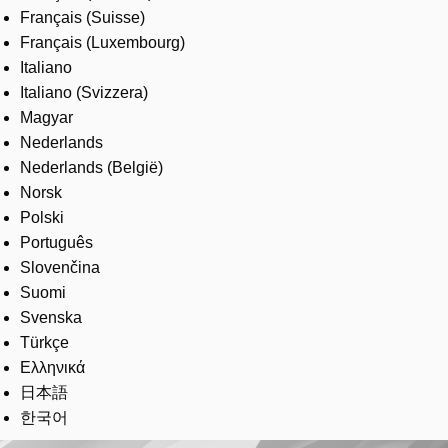
Français (Suisse)
Français (Luxembourg)
Italiano
Italiano (Svizzera)
Magyar
Nederlands
Nederlands (België)
Norsk
Polski
Português
Slovenčina
Suomi
Svenska
Türkçe
Ελληνικά
日本語
한국어