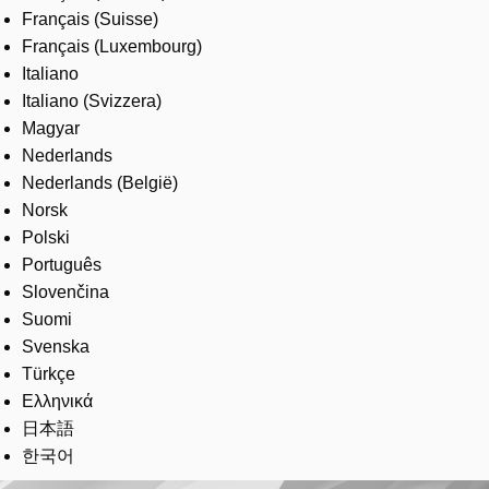
Français (Suisse)
Français (Luxembourg)
Italiano
Italiano (Svizzera)
Magyar
Nederlands
Nederlands (België)
Norsk
Polski
Português
Slovenčina
Suomi
Svenska
Türkçe
Ελληνικά
日本語
한국어