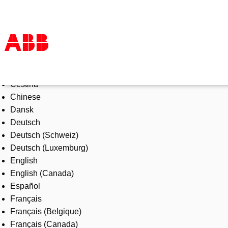
Select Language
Products & Solutions
Čeština
Industries
Chinese
Services
Dansk
About us
Deutsch
Where to buy
Deutsch (Schweiz)
Contact us
Deutsch (Luxemburg)
Careers
English
English (Canada)
Español
Français
Français (Belgique)
Français (Canada)