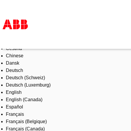
Select Language
Products & Solutions
Čeština
Industries
Chinese
Services
Dansk
About us
Deutsch
Where to buy
Deutsch (Schweiz)
Contact us
Deutsch (Luxemburg)
Careers
English
English (Canada)
Español
Français
Français (Belgique)
Français (Canada)