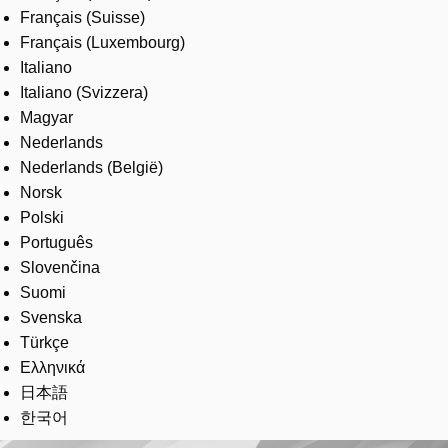
Français (Suisse)
Français (Luxembourg)
Italiano
Italiano (Svizzera)
Magyar
Nederlands
Nederlands (België)
Norsk
Polski
Português
Slovenčina
Suomi
Svenska
Türkçe
Ελληνικά
日本語
한국어