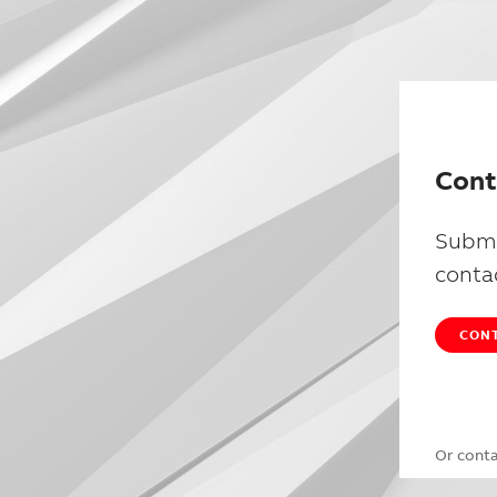
Cont
Submi
conta
CONT
Or cont