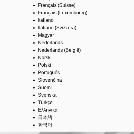
Français (Suisse)
Français (Luxembourg)
Italiano
Italiano (Svizzera)
Magyar
Nederlands
Nederlands (België)
Norsk
Polski
Português
Slovenčina
Suomi
Svenska
Türkçe
Ελληνικά
日本語
한국어