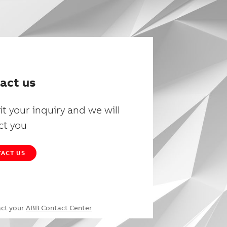
act us
t your inquiry and we will
ct you
ACT US
act your
ABB Contact Center