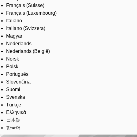
Français (Suisse)
Français (Luxembourg)
Italiano
Italiano (Svizzera)
Magyar
Nederlands
Nederlands (België)
Norsk
Polski
Português
Slovenčina
Suomi
Svenska
Türkçe
Ελληνικά
日本語
한국어