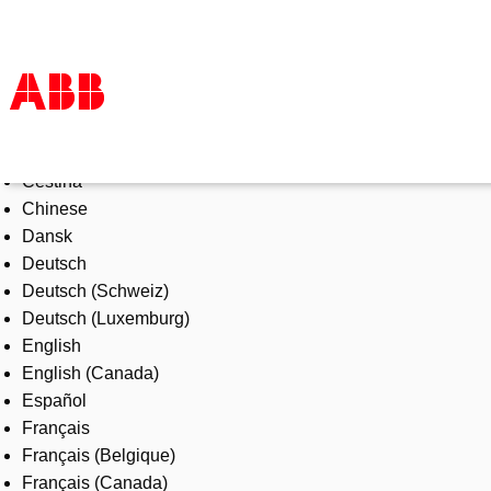
Select Language
Products & Solutions
Čeština
Industries
Chinese
Services
Dansk
About us
Deutsch
Where to buy
Deutsch (Schweiz)
Contact us
Deutsch (Luxemburg)
Careers
English
English (Canada)
Español
Français
Français (Belgique)
Français (Canada)