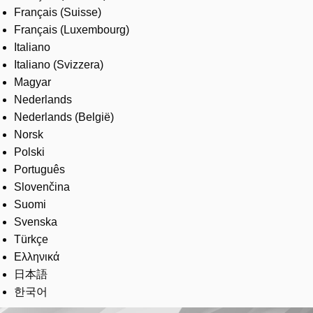
Français (Suisse)
Français (Luxembourg)
Italiano
Italiano (Svizzera)
Magyar
Nederlands
Nederlands (België)
Norsk
Polski
Português
Slovenčina
Suomi
Svenska
Türkçe
Ελληνικά
日本語
한국어