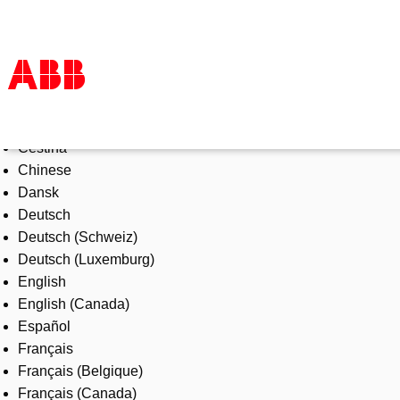
Select Language
Products & Solutions
Čeština
Industries
Chinese
Services
Dansk
About us
Deutsch
Where to buy
Deutsch (Schweiz)
Contact us
Deutsch (Luxemburg)
Careers
English
English (Canada)
Español
Français
Français (Belgique)
Français (Canada)