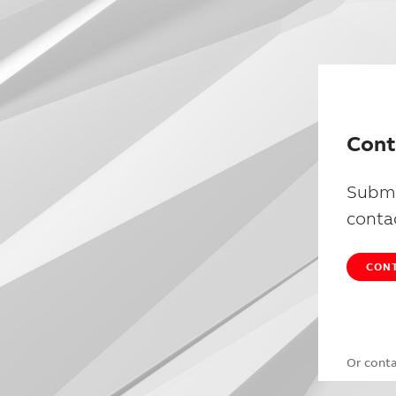
Cont
Submi
conta
CONT
Or cont