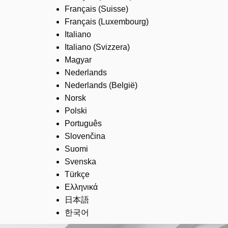
Français (Suisse)
Français (Luxembourg)
Italiano
Italiano (Svizzera)
Magyar
Nederlands
Nederlands (België)
Norsk
Polski
Português
Slovenčina
Suomi
Svenska
Türkçe
Ελληνικά
日本語
한국어