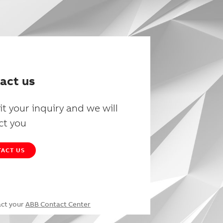
act us
t your inquiry and we will
ct you
ACT US
act your
ABB Contact Center