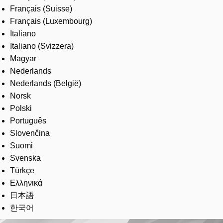
Français (Suisse)
Français (Luxembourg)
Italiano
Italiano (Svizzera)
Magyar
Nederlands
Nederlands (België)
Norsk
Polski
Português
Slovenčina
Suomi
Svenska
Türkçe
Ελληνικά
日本語
한국어