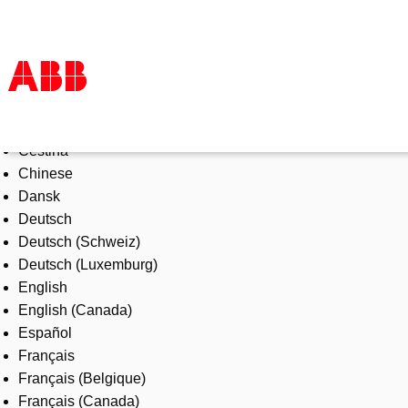
Select Language
Products & Solutions
Čeština
Industries
Chinese
Services
Dansk
About us
Deutsch
Where to buy
Deutsch (Schweiz)
Contact us
Deutsch (Luxemburg)
Careers
English
English (Canada)
Español
Français
Français (Belgique)
Français (Canada)