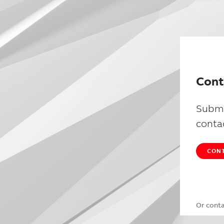
Cont
Submi
conta
CONT
Or cont