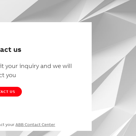
act us
t your inquiry and we will
ct you
ACT US
act your
ABB Contact Center