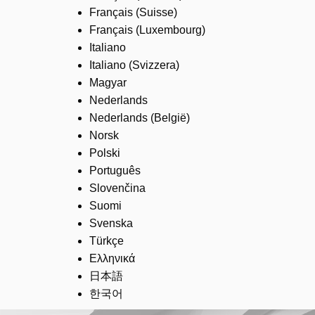
Français (Suisse)
Français (Luxembourg)
Italiano
Italiano (Svizzera)
Magyar
Nederlands
Nederlands (België)
Norsk
Polski
Português
Slovenčina
Suomi
Svenska
Türkçe
Ελληνικά
日本語
한국어