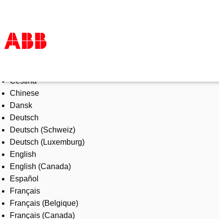
Select Language
Products & Solutions
Čeština
Industries
Chinese
Services
Dansk
About us
Deutsch
Where to buy
Deutsch (Schweiz)
Contact us
Deutsch (Luxemburg)
Careers
English
English (Canada)
Español
Français
Français (Belgique)
Français (Canada)