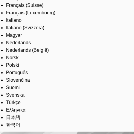
Français (Suisse)
Français (Luxembourg)
Italiano
Italiano (Svizzera)
Magyar
Nederlands
Nederlands (België)
Norsk
Polski
Português
Slovenčina
Suomi
Svenska
Türkçe
Ελληνικά
日本語
한국어