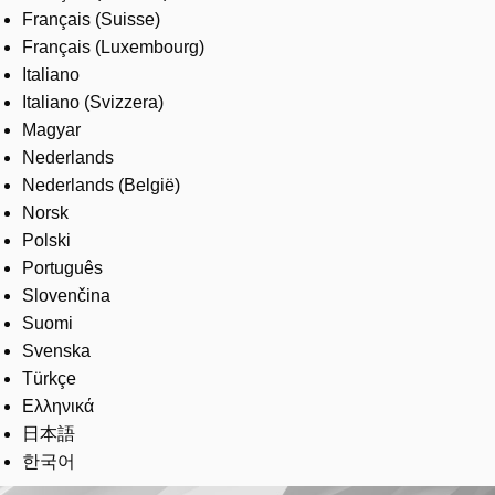
Français (Suisse)
Français (Luxembourg)
Italiano
Italiano (Svizzera)
Magyar
Nederlands
Nederlands (België)
Norsk
Polski
Português
Slovenčina
Suomi
Svenska
Türkçe
Ελληνικά
日本語
한국어