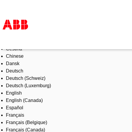
Select Language
Products & Solutions
Čeština
Industries
Chinese
Services
Dansk
About us
Deutsch
Where to buy
Deutsch (Schweiz)
Contact us
Deutsch (Luxemburg)
Careers
English
English (Canada)
Español
Français
Français (Belgique)
Français (Canada)