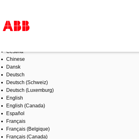
Select Language
Products & Solutions
Čeština
Industries
Chinese
Services
Dansk
About us
Deutsch
Where to buy
Deutsch (Schweiz)
Contact us
Deutsch (Luxemburg)
Careers
English
English (Canada)
Español
Français
Français (Belgique)
Français (Canada)