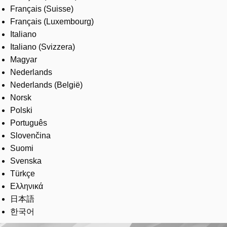
Français (Suisse)
Français (Luxembourg)
Italiano
Italiano (Svizzera)
Magyar
Nederlands
Nederlands (België)
Norsk
Polski
Português
Slovenčina
Suomi
Svenska
Türkçe
Ελληνικά
日本語
한국어