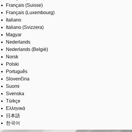
Français (Suisse)
Français (Luxembourg)
Italiano
Italiano (Svizzera)
Magyar
Nederlands
Nederlands (België)
Norsk
Polski
Português
Slovenčina
Suomi
Svenska
Türkçe
Ελληνικά
日本語
한국어