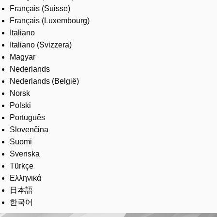
Français (Suisse)
Français (Luxembourg)
Italiano
Italiano (Svizzera)
Magyar
Nederlands
Nederlands (België)
Norsk
Polski
Português
Slovenčina
Suomi
Svenska
Türkçe
Ελληνικά
日本語
한국어