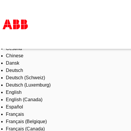
Select Language
Products & Solutions
Čeština
Industries
Chinese
Services
Dansk
About us
Deutsch
Where to buy
Deutsch (Schweiz)
Contact us
Deutsch (Luxemburg)
Careers
English
English (Canada)
Español
Français
Français (Belgique)
Français (Canada)