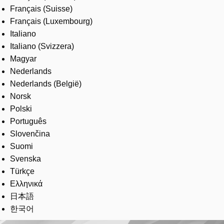
Français (Suisse)
Français (Luxembourg)
Italiano
Italiano (Svizzera)
Magyar
Nederlands
Nederlands (België)
Norsk
Polski
Português
Slovenčina
Suomi
Svenska
Türkçe
Ελληνικά
日本語
한국어