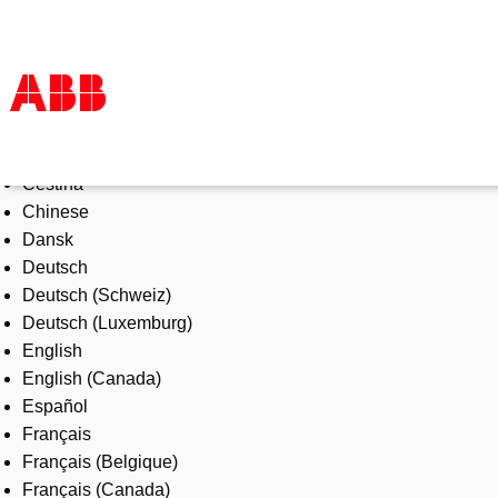
Select Language
Products & Solutions
Čeština
Industries
Chinese
Services
Dansk
About us
Deutsch
Where to buy
Deutsch (Schweiz)
Contact us
Deutsch (Luxemburg)
Careers
English
English (Canada)
Español
Français
Français (Belgique)
Français (Canada)