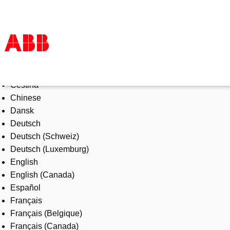
Select Language
Products & Solutions
Čeština
Industries
Chinese
Services
Dansk
About us
Deutsch
Where to buy
Deutsch (Schweiz)
Contact us
Deutsch (Luxemburg)
Careers
English
English (Canada)
Español
Français
Français (Belgique)
Français (Canada)