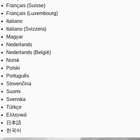
Français (Suisse)
Français (Luxembourg)
Italiano
Italiano (Svizzera)
Magyar
Nederlands
Nederlands (België)
Norsk
Polski
Português
Slovenčina
Suomi
Svenska
Türkçe
Ελληνικά
日本語
한국어