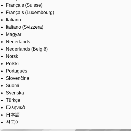
Français (Suisse)
Français (Luxembourg)
Italiano
Italiano (Svizzera)
Magyar
Nederlands
Nederlands (België)
Norsk
Polski
Português
Slovenčina
Suomi
Svenska
Türkçe
Ελληνικά
日本語
한국어