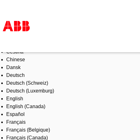
Select Language
Products & Solutions
Čeština
Industries
Chinese
Services
Dansk
About us
Deutsch
Where to buy
Deutsch (Schweiz)
Contact us
Deutsch (Luxemburg)
Careers
English
English (Canada)
Español
Français
Français (Belgique)
Français (Canada)