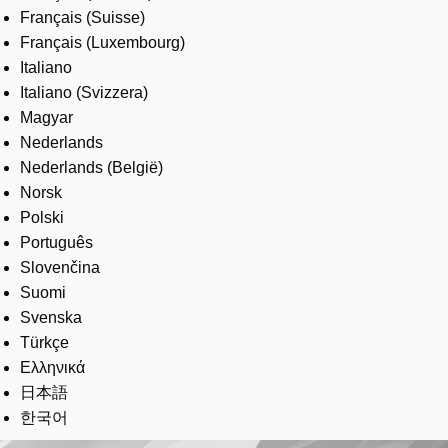
Français (Suisse)
Français (Luxembourg)
Italiano
Italiano (Svizzera)
Magyar
Nederlands
Nederlands (België)
Norsk
Polski
Português
Slovenčina
Suomi
Svenska
Türkçe
Ελληνικά
日本語
한국어