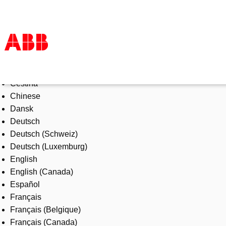
Select Language
Products & Solutions
Čeština
Industries
Chinese
Services
Dansk
About us
Deutsch
Where to buy
Deutsch (Schweiz)
Contact us
Deutsch (Luxemburg)
Careers
English
English (Canada)
Español
Français
Français (Belgique)
Français (Canada)