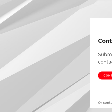
Cont
Submi
conta
CONT
Or cont