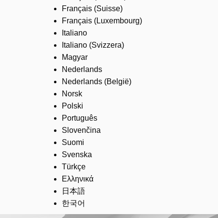
Français (Suisse)
Français (Luxembourg)
Italiano
Italiano (Svizzera)
Magyar
Nederlands
Nederlands (België)
Norsk
Polski
Português
Slovenčina
Suomi
Svenska
Türkçe
Ελληνικά
日本語
한국어