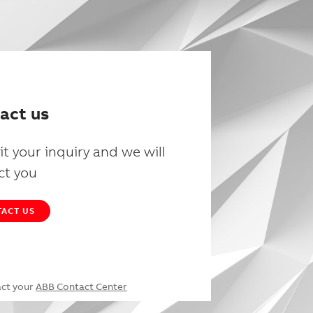
act us
t your inquiry and we will
ct you
ACT US
act your
ABB Contact Center