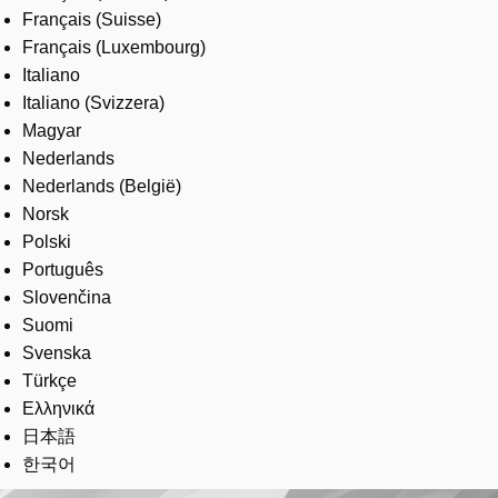
Français (Suisse)
Français (Luxembourg)
Italiano
Italiano (Svizzera)
Magyar
Nederlands
Nederlands (België)
Norsk
Polski
Português
Slovenčina
Suomi
Svenska
Türkçe
Ελληνικά
日本語
한국어