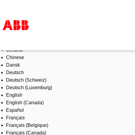
Select Language
Products & Solutions
Čeština
Industries
Chinese
Services
Dansk
About us
Deutsch
Where to buy
Deutsch (Schweiz)
Contact us
Deutsch (Luxemburg)
Careers
English
English (Canada)
Español
Français
Français (Belgique)
Français (Canada)