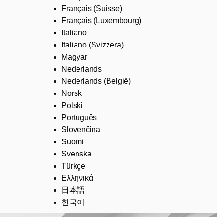
Français (Suisse)
Français (Luxembourg)
Italiano
Italiano (Svizzera)
Magyar
Nederlands
Nederlands (België)
Norsk
Polski
Português
Slovenčina
Suomi
Svenska
Türkçe
Ελληνικά
日本語
한국어