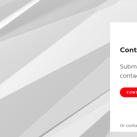
Cont
Submi
conta
CONT
Or cont