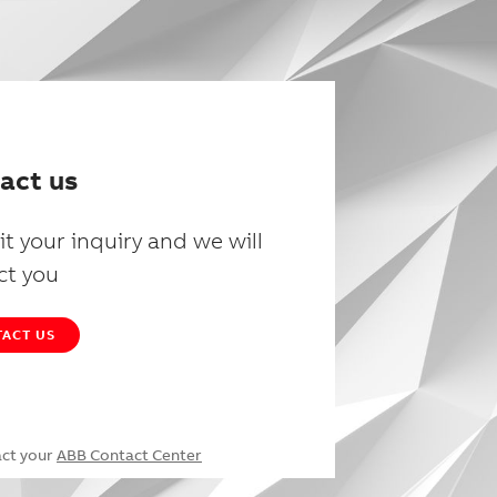
act us
t your inquiry and we will
ct you
ACT US
act your
ABB Contact Center