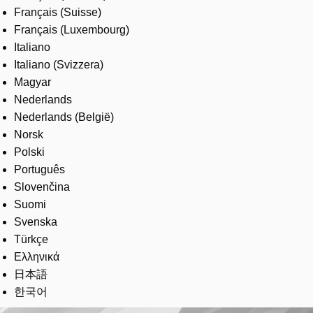
Français (Suisse)
Français (Luxembourg)
Italiano
Italiano (Svizzera)
Magyar
Nederlands
Nederlands (België)
Norsk
Polski
Português
Slovenčina
Suomi
Svenska
Türkçe
Ελληνικά
日本語
한국어