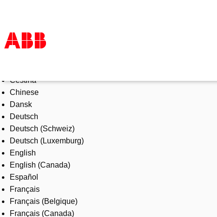
Select Language
Products & Solutions
Čeština
Industries
Chinese
Services
Dansk
About us
Deutsch
Where to buy
Deutsch (Schweiz)
Contact us
Deutsch (Luxemburg)
Careers
English
English (Canada)
Español
Français
Français (Belgique)
Français (Canada)