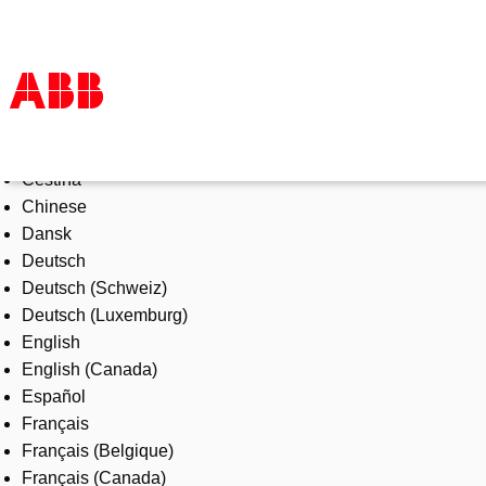
Select Language
Products & Solutions
Čeština
Industries
Chinese
Services
Dansk
About us
Deutsch
Where to buy
Deutsch (Schweiz)
Contact us
Deutsch (Luxemburg)
Careers
English
English (Canada)
Español
Français
Français (Belgique)
Français (Canada)