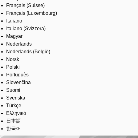
Français (Suisse)
Français (Luxembourg)
Italiano
Italiano (Svizzera)
Magyar
Nederlands
Nederlands (België)
Norsk
Polski
Português
Slovenčina
Suomi
Svenska
Türkçe
Ελληνικά
日本語
한국어