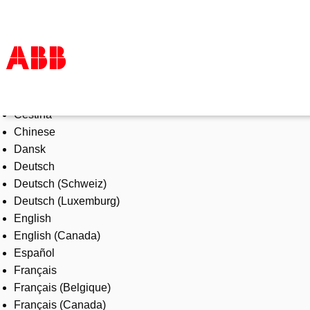
Select Language
Products & Solutions
Čeština
Industries
Chinese
Services
Dansk
About us
Deutsch
Where to buy
Deutsch (Schweiz)
Contact us
Deutsch (Luxemburg)
Careers
English
English (Canada)
Español
Français
Français (Belgique)
Français (Canada)