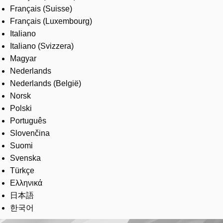
Français (Suisse)
Français (Luxembourg)
Italiano
Italiano (Svizzera)
Magyar
Nederlands
Nederlands (België)
Norsk
Polski
Português
Slovenčina
Suomi
Svenska
Türkçe
Ελληνικά
日本語
한국어