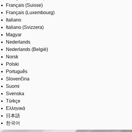
Français (Suisse)
Français (Luxembourg)
Italiano
Italiano (Svizzera)
Magyar
Nederlands
Nederlands (België)
Norsk
Polski
Português
Slovenčina
Suomi
Svenska
Türkçe
Ελληνικά
日本語
한국어