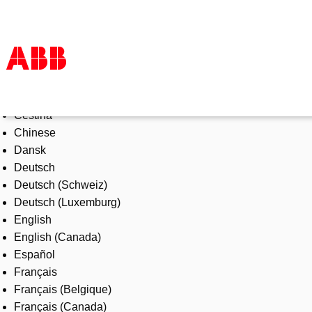
Select Language
Products & Solutions
Čeština
Industries
Chinese
Services
Dansk
About us
Deutsch
Where to buy
Deutsch (Schweiz)
Contact us
Deutsch (Luxemburg)
Careers
English
English (Canada)
Español
Français
Français (Belgique)
Français (Canada)