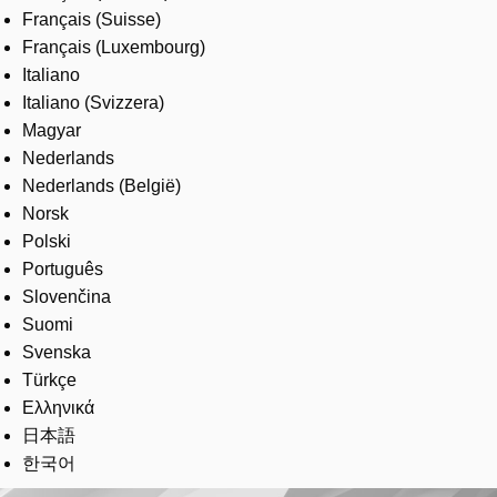
Français (Suisse)
Français (Luxembourg)
Italiano
Italiano (Svizzera)
Magyar
Nederlands
Nederlands (België)
Norsk
Polski
Português
Slovenčina
Suomi
Svenska
Türkçe
Ελληνικά
日本語
한국어