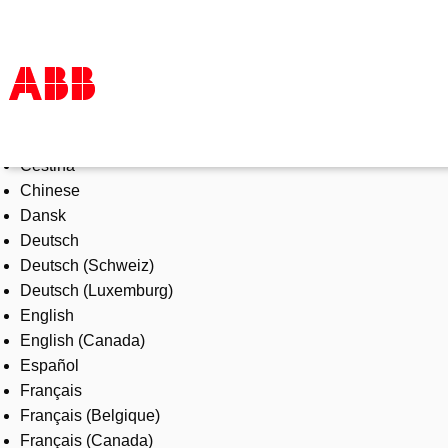
Select Language
Products & Solutions
Čeština
Industries
Chinese
Services
Dansk
About us
Deutsch
Where to buy
Deutsch (Schweiz)
Contact us
Deutsch (Luxemburg)
Careers
English
English (Canada)
Español
Français
Français (Belgique)
Français (Canada)