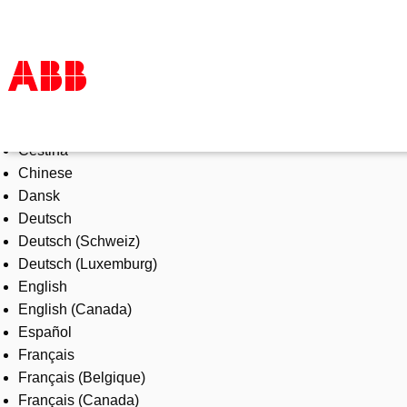
Select Language
Products & Solutions
Čeština
Industries
Chinese
Services
Dansk
About us
Deutsch
Where to buy
Deutsch (Schweiz)
Contact us
Deutsch (Luxemburg)
Careers
English
English (Canada)
Español
Français
Français (Belgique)
Français (Canada)