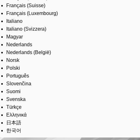
Français (Suisse)
Français (Luxembourg)
Italiano
Italiano (Svizzera)
Magyar
Nederlands
Nederlands (België)
Norsk
Polski
Português
Slovenčina
Suomi
Svenska
Türkçe
Ελληνικά
日本語
한국어