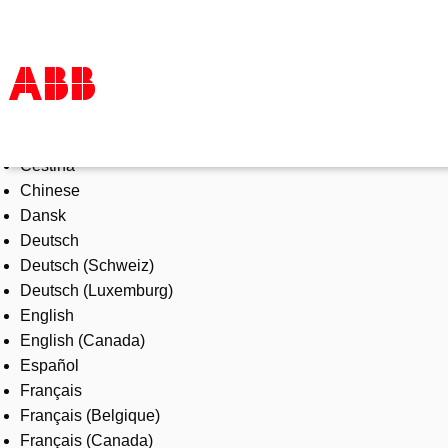
Select Language
Products & Solutions
Čeština
Industries
Chinese
Services
Dansk
About us
Deutsch
Where to buy
Deutsch (Schweiz)
Contact us
Deutsch (Luxemburg)
Careers
English
English (Canada)
Español
Français
Français (Belgique)
Français (Canada)