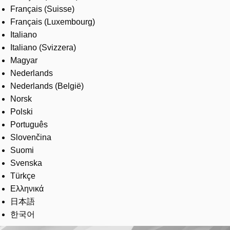
Français (Suisse)
Français (Luxembourg)
Italiano
Italiano (Svizzera)
Magyar
Nederlands
Nederlands (België)
Norsk
Polski
Português
Slovenčina
Suomi
Svenska
Türkçe
Ελληνικά
日本語
한국어