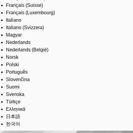
Français (Suisse)
Français (Luxembourg)
Italiano
Italiano (Svizzera)
Magyar
Nederlands
Nederlands (België)
Norsk
Polski
Português
Slovenčina
Suomi
Svenska
Türkçe
Ελληνικά
日本語
한국어