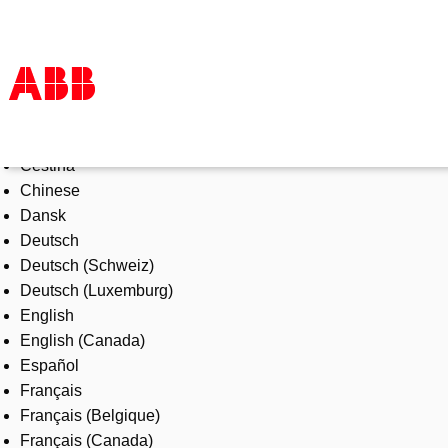
Select Language
Products & Solutions
Čeština
Industries
Chinese
Services
Dansk
About us
Deutsch
Where to buy
Deutsch (Schweiz)
Contact us
Deutsch (Luxemburg)
Careers
English
English (Canada)
Español
Français
Français (Belgique)
Français (Canada)