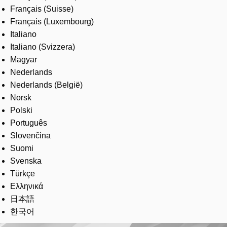
Français (Suisse)
Français (Luxembourg)
Italiano
Italiano (Svizzera)
Magyar
Nederlands
Nederlands (België)
Norsk
Polski
Português
Slovenčina
Suomi
Svenska
Türkçe
Ελληνικά
日本語
한국어