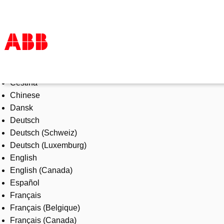
Select Language
Products & Solutions
Čeština
Industries
Chinese
Services
Dansk
About us
Deutsch
Where to buy
Deutsch (Schweiz)
Contact us
Deutsch (Luxemburg)
Careers
English
English (Canada)
Español
Français
Français (Belgique)
Français (Canada)