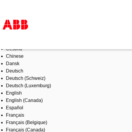
Select Language
Products & Solutions
Čeština
Industries
Chinese
Services
Dansk
About us
Deutsch
Where to buy
Deutsch (Schweiz)
Contact us
Deutsch (Luxemburg)
Careers
English
English (Canada)
Español
Français
Français (Belgique)
Français (Canada)