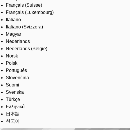
Français (Suisse)
Français (Luxembourg)
Italiano
Italiano (Svizzera)
Magyar
Nederlands
Nederlands (België)
Norsk
Polski
Português
Slovenčina
Suomi
Svenska
Türkçe
Ελληνικά
日本語
한국어