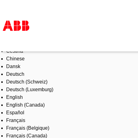
Select Language
Products & Solutions
Čeština
Industries
Chinese
Services
Dansk
About us
Deutsch
Where to buy
Deutsch (Schweiz)
Contact us
Deutsch (Luxemburg)
Careers
English
English (Canada)
Español
Français
Français (Belgique)
Français (Canada)