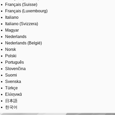
Français (Suisse)
Français (Luxembourg)
Italiano
Italiano (Svizzera)
Magyar
Nederlands
Nederlands (België)
Norsk
Polski
Português
Slovenčina
Suomi
Svenska
Türkçe
Ελληνικά
日本語
한국어