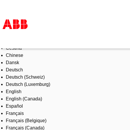
Select Language
Products & Solutions
Čeština
Industries
Chinese
Services
Dansk
About us
Deutsch
Where to buy
Deutsch (Schweiz)
Contact us
Deutsch (Luxemburg)
Careers
English
English (Canada)
Español
Français
Français (Belgique)
Français (Canada)