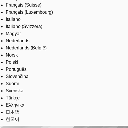
Français (Suisse)
Français (Luxembourg)
Italiano
Italiano (Svizzera)
Magyar
Nederlands
Nederlands (België)
Norsk
Polski
Português
Slovenčina
Suomi
Svenska
Türkçe
Ελληνικά
日本語
한국어