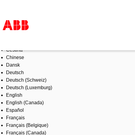
Select Language
Products & Solutions
Čeština
Industries
Chinese
Services
Dansk
About us
Deutsch
Where to buy
Deutsch (Schweiz)
Contact us
Deutsch (Luxemburg)
Careers
English
English (Canada)
Español
Français
Français (Belgique)
Français (Canada)