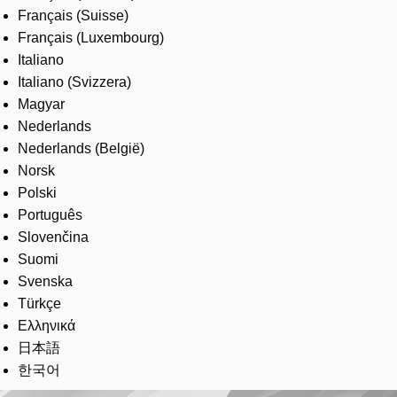
Français (Suisse)
Français (Luxembourg)
Italiano
Italiano (Svizzera)
Magyar
Nederlands
Nederlands (België)
Norsk
Polski
Português
Slovenčina
Suomi
Svenska
Türkçe
Ελληνικά
日本語
한국어