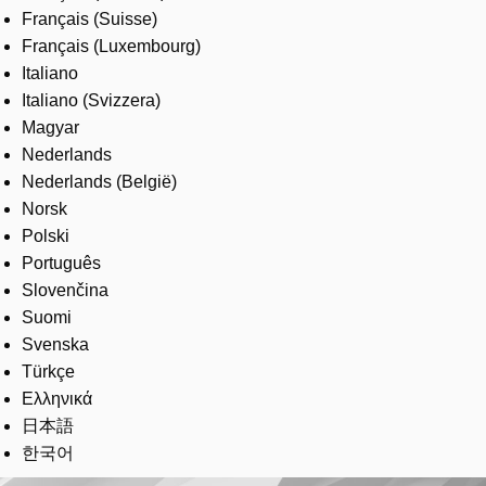
Français (Suisse)
Français (Luxembourg)
Italiano
Italiano (Svizzera)
Magyar
Nederlands
Nederlands (België)
Norsk
Polski
Português
Slovenčina
Suomi
Svenska
Türkçe
Ελληνικά
日本語
한국어