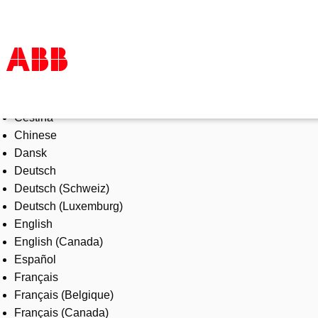
Select Language
Products & Solutions
Čeština
Industries
Chinese
Services
Dansk
About us
Deutsch
Where to buy
Deutsch (Schweiz)
Contact us
Deutsch (Luxemburg)
Careers
English
English (Canada)
Español
Français
Français (Belgique)
Français (Canada)