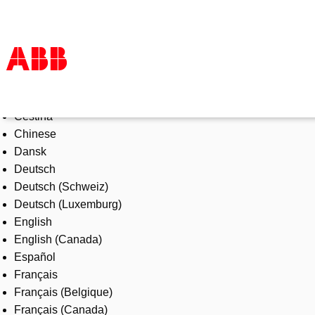
Select Language
Products & Solutions
Čeština
Industries
Chinese
Services
Dansk
About us
Deutsch
Where to buy
Deutsch (Schweiz)
Contact us
Deutsch (Luxemburg)
Careers
English
English (Canada)
Español
Français
Français (Belgique)
Français (Canada)