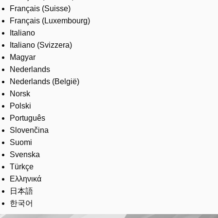
Français (Suisse)
Français (Luxembourg)
Italiano
Italiano (Svizzera)
Magyar
Nederlands
Nederlands (België)
Norsk
Polski
Português
Slovenčina
Suomi
Svenska
Türkçe
Ελληνικά
日本語
한국어