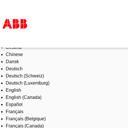
Select Language
Products & Solutions
Čeština
Industries
Chinese
Services
Dansk
About us
Deutsch
Where to buy
Deutsch (Schweiz)
Contact us
Deutsch (Luxemburg)
Careers
English
English (Canada)
Español
Français
Français (Belgique)
Français (Canada)