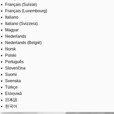
Français (Suisse)
Français (Luxembourg)
Italiano
Italiano (Svizzera)
Magyar
Nederlands
Nederlands (België)
Norsk
Polski
Português
Slovenčina
Suomi
Svenska
Türkçe
Ελληνικά
日本語
한국어