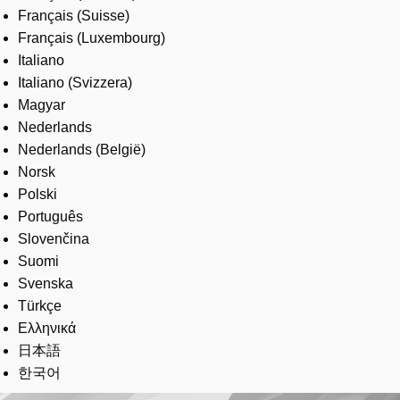
Français (Suisse)
Français (Luxembourg)
Italiano
Italiano (Svizzera)
Magyar
Nederlands
Nederlands (België)
Norsk
Polski
Português
Slovenčina
Suomi
Svenska
Türkçe
Ελληνικά
日本語
한국어