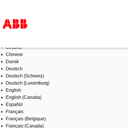
Select Language
Products & Solutions
Čeština
Industries
Chinese
Services
Dansk
About us
Deutsch
Where to buy
Deutsch (Schweiz)
Contact us
Deutsch (Luxemburg)
Careers
English
English (Canada)
Español
Français
Français (Belgique)
Français (Canada)