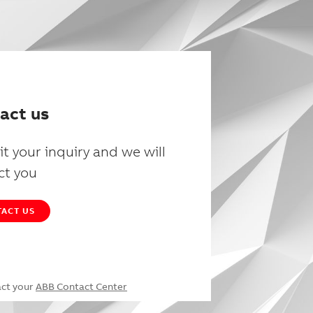
act us
t your inquiry and we will
ct you
ACT US
act your
ABB Contact Center