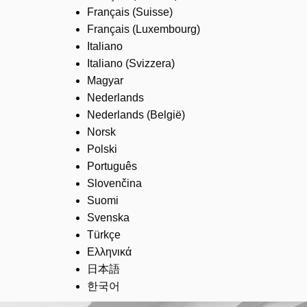
Français (Suisse)
Français (Luxembourg)
Italiano
Italiano (Svizzera)
Magyar
Nederlands
Nederlands (België)
Norsk
Polski
Português
Slovenčina
Suomi
Svenska
Türkçe
Ελληνικά
日本語
한국어