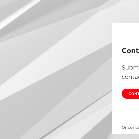
Cont
Submi
conta
CONT
Or cont