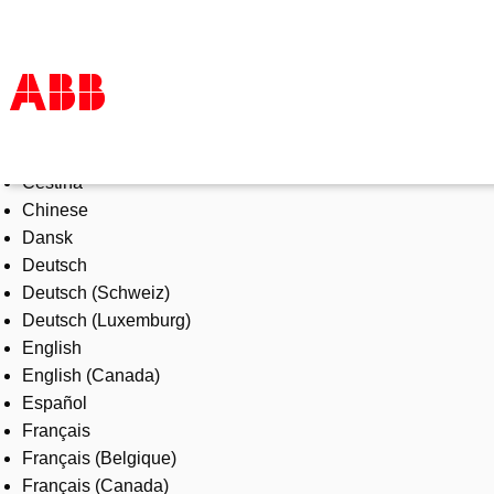
Select Language
Products & Solutions
Čeština
Industries
Chinese
Services
Dansk
About us
Deutsch
Where to buy
Deutsch (Schweiz)
Contact us
Deutsch (Luxemburg)
Careers
English
English (Canada)
Español
Français
Français (Belgique)
Français (Canada)