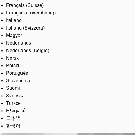
Français (Suisse)
Français (Luxembourg)
Italiano
Italiano (Svizzera)
Magyar
Nederlands
Nederlands (België)
Norsk
Polski
Português
Slovenčina
Suomi
Svenska
Türkçe
Ελληνικά
日本語
한국어