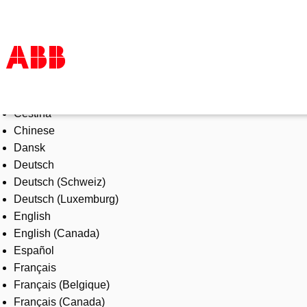
Select Language
Products & Solutions
Čeština
Industries
Chinese
Services
Dansk
About us
Deutsch
Where to buy
Deutsch (Schweiz)
Contact us
Deutsch (Luxemburg)
Careers
English
English (Canada)
Español
Français
Français (Belgique)
Français (Canada)