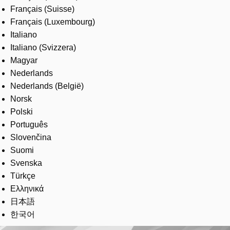
Français (Suisse)
Français (Luxembourg)
Italiano
Italiano (Svizzera)
Magyar
Nederlands
Nederlands (België)
Norsk
Polski
Português
Slovenčina
Suomi
Svenska
Türkçe
Ελληνικά
日本語
한국어