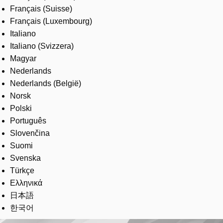
Français (Suisse)
Français (Luxembourg)
Italiano
Italiano (Svizzera)
Magyar
Nederlands
Nederlands (België)
Norsk
Polski
Português
Slovenčina
Suomi
Svenska
Türkçe
Ελληνικά
日本語
한국어