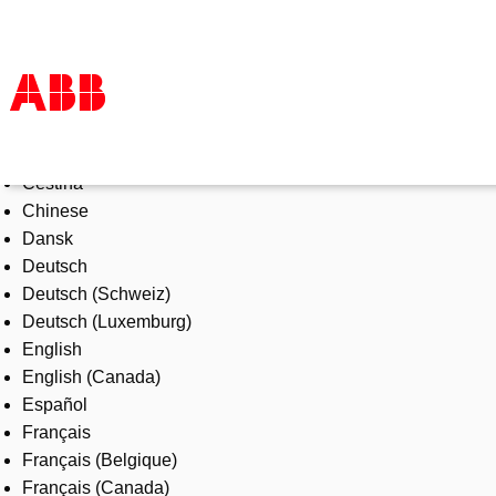
Select Language
Products & Solutions
Čeština
Industries
Chinese
Services
Dansk
About us
Deutsch
Where to buy
Deutsch (Schweiz)
Contact us
Deutsch (Luxemburg)
Careers
English
English (Canada)
Español
Français
Français (Belgique)
Français (Canada)