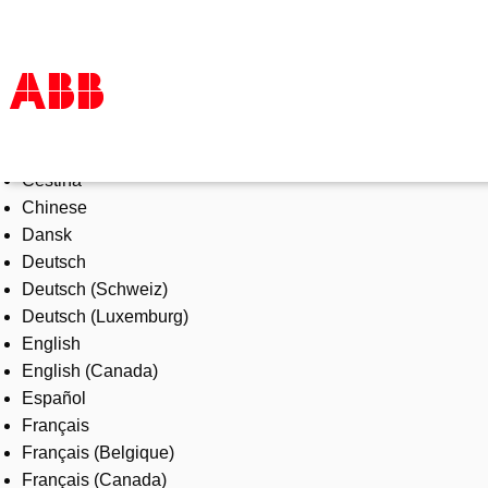
Select Language
Products & Solutions
Čeština
Industries
Chinese
Services
Dansk
About us
Deutsch
Where to buy
Deutsch (Schweiz)
Contact us
Deutsch (Luxemburg)
Careers
English
English (Canada)
Español
Français
Français (Belgique)
Français (Canada)