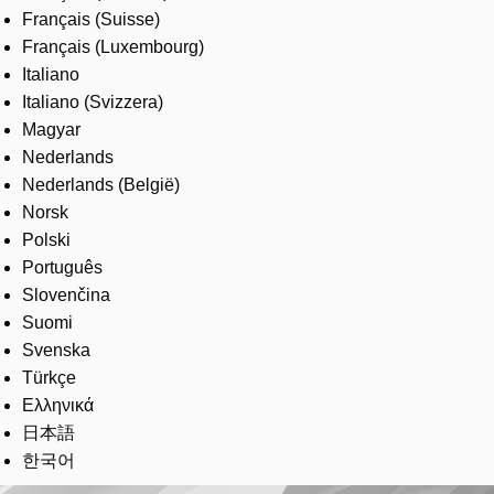
Français (Suisse)
Français (Luxembourg)
Italiano
Italiano (Svizzera)
Magyar
Nederlands
Nederlands (België)
Norsk
Polski
Português
Slovenčina
Suomi
Svenska
Türkçe
Ελληνικά
日本語
한국어