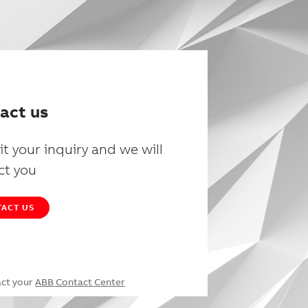
act us
t your inquiry and we will
ct you
ACT US
act your
ABB Contact Center