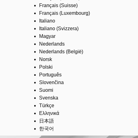
Français (Suisse)
Français (Luxembourg)
Italiano
Italiano (Svizzera)
Magyar
Nederlands
Nederlands (België)
Norsk
Polski
Português
Slovenčina
Suomi
Svenska
Türkçe
Ελληνικά
日本語
한국어