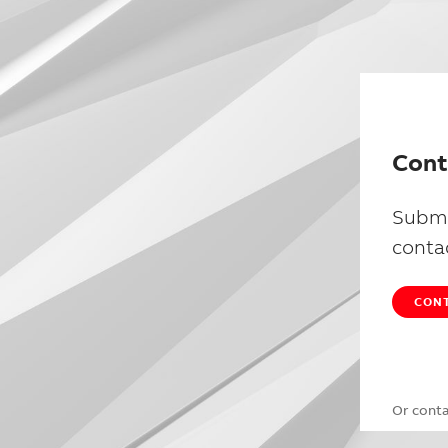
Cont
Submi
conta
CONT
Or cont