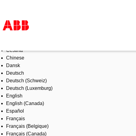
Select Language
Products & Solutions
Čeština
Industries
Chinese
Services
Dansk
About us
Deutsch
Where to buy
Deutsch (Schweiz)
Contact us
Deutsch (Luxemburg)
Careers
English
English (Canada)
Español
Français
Français (Belgique)
Français (Canada)