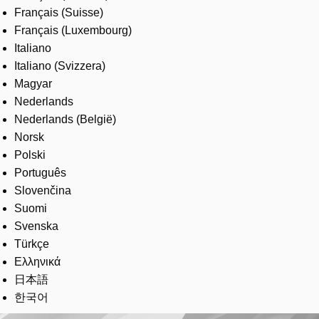
Français (Suisse)
Français (Luxembourg)
Italiano
Italiano (Svizzera)
Magyar
Nederlands
Nederlands (België)
Norsk
Polski
Português
Slovenčina
Suomi
Svenska
Türkçe
Ελληνικά
日本語
한국어