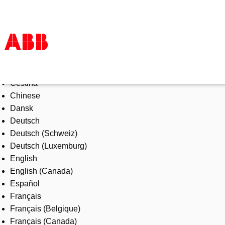
Select Language
Products & Solutions
Čeština
Industries
Chinese
Services
Dansk
About us
Deutsch
Where to buy
Deutsch (Schweiz)
Contact us
Deutsch (Luxemburg)
Careers
English
English (Canada)
Español
Français
Français (Belgique)
Français (Canada)