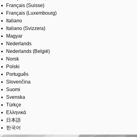
Français (Suisse)
Français (Luxembourg)
Italiano
Italiano (Svizzera)
Magyar
Nederlands
Nederlands (België)
Norsk
Polski
Português
Slovenčina
Suomi
Svenska
Türkçe
Ελληνικά
日本語
한국어