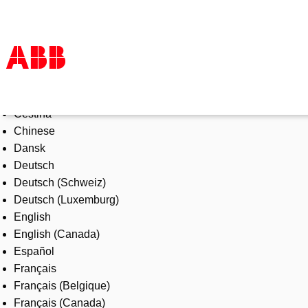
Select Language
Products & Solutions
Čeština
Industries
Chinese
Services
Dansk
About us
Deutsch
Where to buy
Deutsch (Schweiz)
Contact us
Deutsch (Luxemburg)
Careers
English
English (Canada)
Español
Français
Français (Belgique)
Français (Canada)