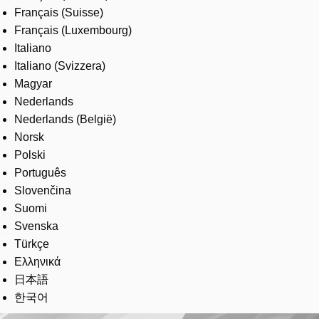
Français (Suisse)
Français (Luxembourg)
Italiano
Italiano (Svizzera)
Magyar
Nederlands
Nederlands (België)
Norsk
Polski
Português
Slovenčina
Suomi
Svenska
Türkçe
Ελληνικά
日本語
한국어