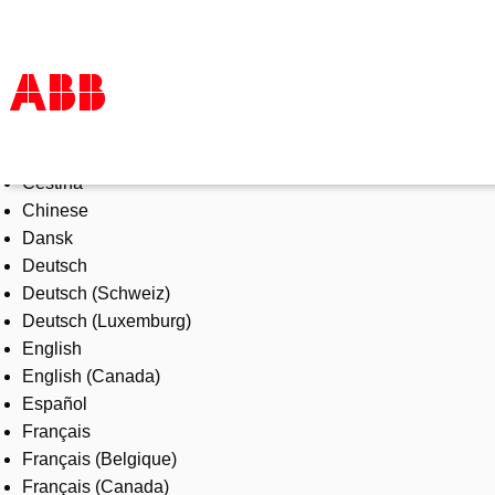
Select Language
Products & Solutions
Čeština
Industries
Chinese
Services
Dansk
About us
Deutsch
Where to buy
Deutsch (Schweiz)
Contact us
Deutsch (Luxemburg)
Careers
English
English (Canada)
Español
Français
Français (Belgique)
Français (Canada)