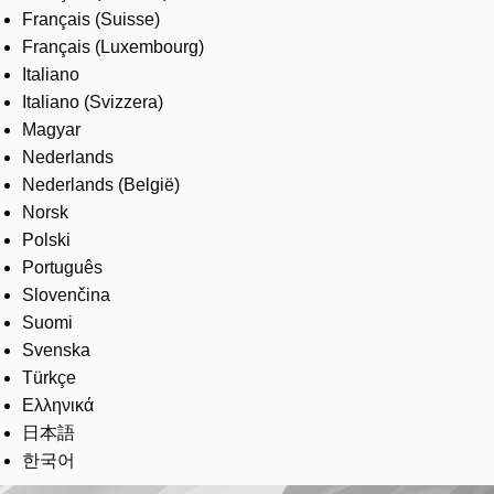
Français (Suisse)
Français (Luxembourg)
Italiano
Italiano (Svizzera)
Magyar
Nederlands
Nederlands (België)
Norsk
Polski
Português
Slovenčina
Suomi
Svenska
Türkçe
Ελληνικά
日本語
한국어